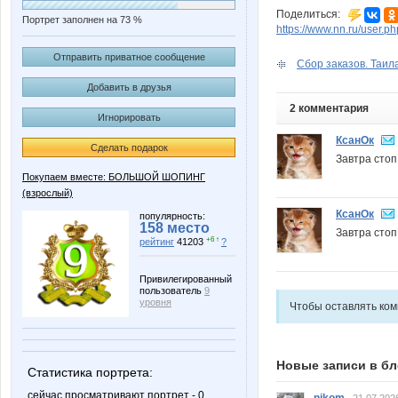
Поделиться:
Портрет заполнен на 73 %
https://www.nn.ru/user.
Отправить приватное сообщение
Сбор заказов. Таила
Добавить в друзья
2 комментария
Игнорировать
КсанОк
Сделать подарок
Завтра стоп
Покупаем вместе: БОЛЬШОЙ ШОПИНГ
(взрослый)
КсанОк
популярность:
158 место
Завтра стоп
+6 ↑
рейтинг
41203
?
Привилегированный
пользователь
9
уровня
Чтобы оставлять ко
Новые записи в бл
Статистика портрета:
сейчас просматривают портрет - 0