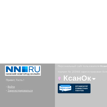
Персональный сайт пользователя
Кса
портрет № 183466 зарегистрирован боле
КсанОк
Привет, Гость !
-
Войти
-
Зарегистрироваться