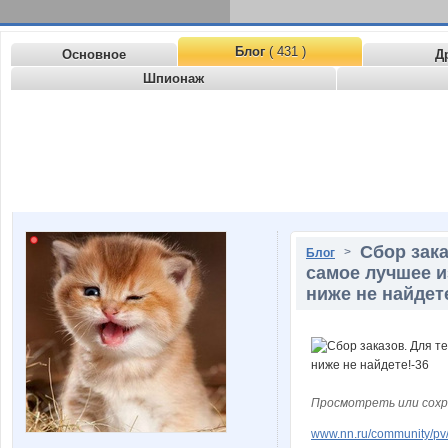
Блог
( 431 )
Основное
Д
Шпионаж
Сбор зака
>
Блог
самое лучшее и
ниже не найдет
Просмотреть или сохр
www.nn.ru/community/pv/