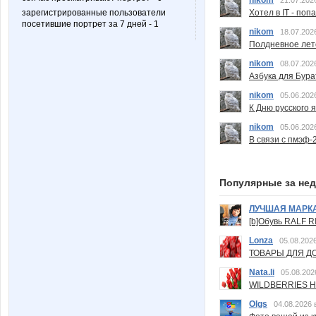
nikom
21.07.202
зарегистрированные пользователи
Хотел в IT - поп
посетившие портрет за 7 дней - 1
nikom
18.07.202
Полдневное лет
nikom
08.07.202
Азбука для Бура
nikom
05.06.202
К Дню русского 
nikom
05.06.202
В связи с пмэф-
Популярные за не
ЛУЧШАЯ МАРК
[b]Обувь RALF RI
Lonza
05.08.2026
ТОВАРЫ ДЛЯ ДО
Nata.li
05.08.202
WILDBERRIES Н
Olgs
04.08.2026 