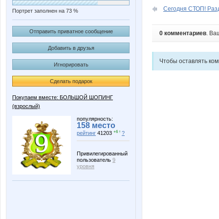
Сегодня СТОП! Разд
Портрет заполнен на 73 %
Отправить приватное сообщение
0 комментариев
. Ва
Добавить в друзья
Чтобы оставлять ко
Игнорировать
Сделать подарок
Покупаем вместе: БОЛЬШОЙ ШОПИНГ
(взрослый)
популярность:
158 место
+6 ↑
рейтинг
41203
?
Привилегированный
пользователь
9
уровня