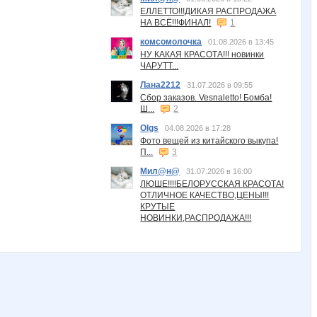
ЕЛЛЕТТО!!!ДИКАЯ РАСПРОДАЖА
НА ВСЁ!!!ФИНАЛ!
1
комсомолочка
01.08.2026 в 13:45
НУ КАКАЯ КРАСОТА!!! новинки
ЧАРУТТ...
Лана2212
31.07.2026 в 09:55
Сбор заказов. Vesnaletto! Бомба!
Ш...
2
Olgs
04.08.2026 в 17:28
Фото вещей из китайского выкупа!
П...
3
Мил@н@
31.07.2026 в 16:00
ЛЮШЕ!!!!БЕЛОРУССКАЯ КРАСОТА!
ОТЛИЧНОЕ КАЧЕСТВО,ЦЕНЫ!!!
КРУТЫЕ
НОВИНКИ,РАСПРОДАЖА!!!