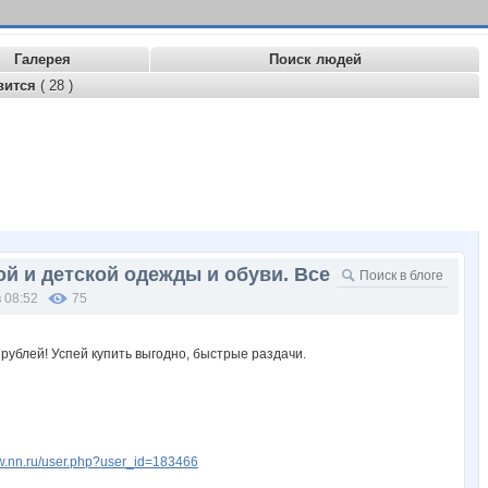
Галерея
Поиск людей
вится
( 28 )
й и детской одежды и обуви. Все
 08:52
75
ww.nn.ru/user.php?user_id=183466