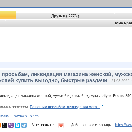
Друзья
( 2273 )
Мне нра
 просьбам, ликвидация магазина женской, мужско
 Успей купить выгодно, быстрые раздачи.
21.03.2026 в
анить оригинал:
По вашим просьбам, ликвидация мага...
main/..._razdachi_b.html
Мне нравится
Добавлено со страницы:
https://w