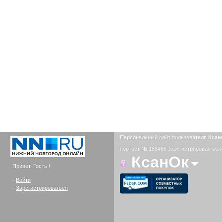
Персональный сайт пользователя
Кса
портрет № 183466 зарегистрирован боле
КсанОк
Привет, Гость !
-
Войти
-
Зарегистрироваться