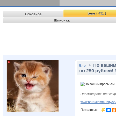
Блог
( 431 )
Основное
Шпионаж
По вашим
>
Блог
по 250 рублей!
Просмотреть или сохр
www.nn.ru/community/sp/
Поделиться: