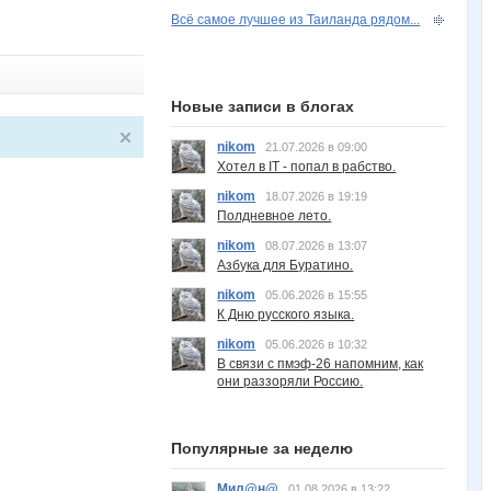
Всё самое лучшее из Таиланда рядом...
Новые записи в блогах
nikom
21.07.2026 в 09:00
Хотел в IT - попал в рабство.
nikom
18.07.2026 в 19:19
Полдневное лето.
nikom
08.07.2026 в 13:07
Азбука для Буратино.
nikom
05.06.2026 в 15:55
К Дню русского языка.
nikom
05.06.2026 в 10:32
В связи с пмэф-26 напомним, как
они раззоряли Россию.
Популярные за неделю
Мил@н@
01.08.2026 в 13:22