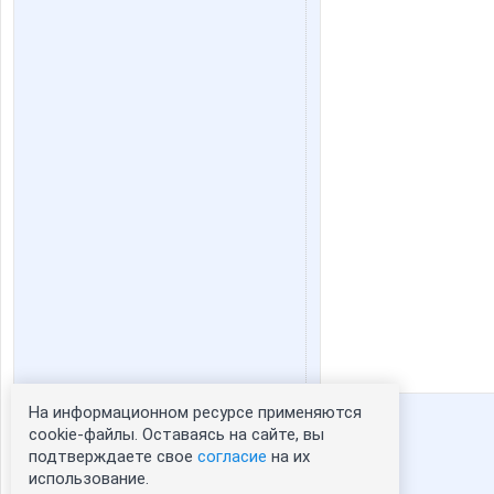
На информационном ресурсе применяются
Статистика портрета:
cookie-файлы. Оставаясь на сайте, вы
подтверждаете свое
согласие
на их
сейчас просматривают портрет - 0
использование.
зарегистрированные пользователи