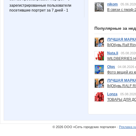
nikom
05.06.202
зарегистрированные пользователи
В связи с пмэф-
посетившие портрет за 7 дней - 1
Популярные за не
ЛУЧШАЯ МАРК
[b]Обувь Ralf Ri
Nata.li
05.08.202
WILDBERRIES Н
Olgs
04.08.2026 
Фото вещей из ки
ЛУЧШАЯ МАРК
[b]Обувь RALF RI
Lonza
05.08.2026
ТОВАРЫ ДЛЯ ДО
© 2026 ООО «Сеть городских порталов» ·
Реклама н