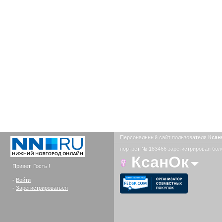
Персональный сайт пользователя
Кса
портрет № 183466 зарегистрирован боле
КсанОк
Привет, Гость !
-
Войти
-
Зарегистрироваться