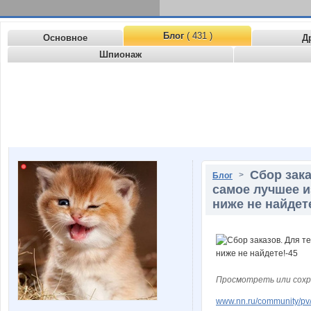
Блог
( 431 )
Основное
Д
Шпионаж
Сбор зака
>
Блог
самое лучшее и
ниже не найдет
Просмотреть или сохр
www.nn.ru/community/pv