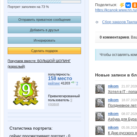
Поделиться:
Портрет заполнен на 73 %
https://kcanok.www.nn.ru/
Отправить приватное сообщение
Сбор заказов.Таила
Добавить в друзья
0 комментариев
. Ва
Игнорировать
Сделать подарок
Чтобы оставлять ко
Покупаем вместе: БОЛЬШОЙ ШОПИНГ
(взрослый)
популярность:
Новые записи в бл
158 место
+6 ↑
рейтинг
41203
?
nikom
21.07.202
Хотел в IT - поп
Привилегированный
nikom
пользователь
9
18.07.202
уровня
Полдневное лет
nikom
08.07.202
Азбука для Бура
nikom
Статистика портрета:
05.06.202
К Дню русского 
сейчас просматривают портрет - 0