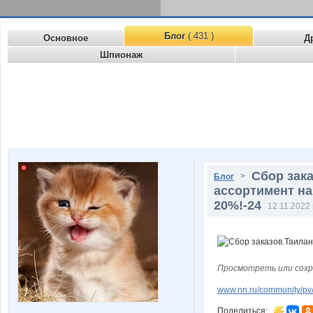
Блог
( 431 )
Основное
Д
Шпионаж
Сбор зак
>
Блог
ассортимент на
20%!-24
12.11.2022 
Просмотреть или сохр
www.nn.ru/community/pv/
Поделиться: