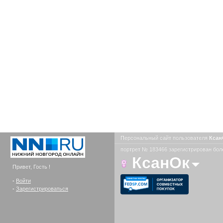
Персональный сайт пользователя
Кса
портрет № 183466 зарегистрирован боле
КсанОк
Привет, Гость !
-
Войти
-
Зарегистрироваться