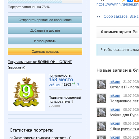
https://www.nn.ru/user
Портрет заполнен на 73 %
Сбор заказов. Всё с
Отправить приватное сообщение
Добавить в друзья
0 комментариев
. Ва
Игнорировать
Чтобы оставлять ко
Сделать подарок
Покупаем вместе: БОЛЬШОЙ ШОПИНГ
(взрослый)
Новые записи в бл
популярность:
158 место
nikom
21.07.202
+6 ↑
рейтинг
41203
?
Хотел в IT - поп
nikom
18.07.202
Привилегированный
Полдневное лет
пользователь
9
уровня
nikom
08.07.202
Азбука для Бура
nikom
05.06.202
К Дню русского 
Статистика портрета:
nikom
05.06.202
сейчас просматривают портрет - 0