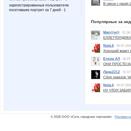
В связи с пмэф-
зарегистрированные пользователи
посетившие портрет за 7 дней - 1
Популярные за не
Мил@н@
01.08
ЕЛЛЕТТО!!!ДИК
Nata.li
30.07.202
Хороший жакет вс
Елена АЛ
30.07
ОНИ ПРОСТО ИД
Лана2212
31.07
Сбор заказов. Ve
Nata.li
30.07.202
НУ ЧТО!!! ЗАБИ
© 2026 ООО «Сеть городских порталов» ·
Реклама н