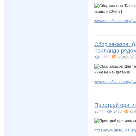
www.nn.ru/community/pv/
Сбор заказов. Д
Таиланда рядом 
1300
комменти
www.nn.ru/community/pv/
Пристрой ориги
20:44
1496
ко
https://www.nn.ru/~gal