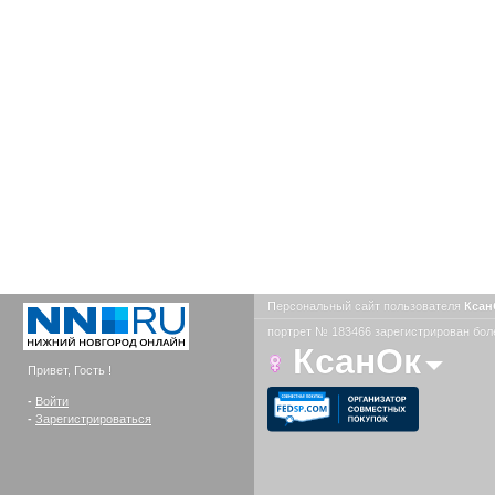
Персональный сайт пользователя
Кса
портрет № 183466 зарегистрирован боле
КсанОк
Привет, Гость !
-
Войти
-
Зарегистрироваться