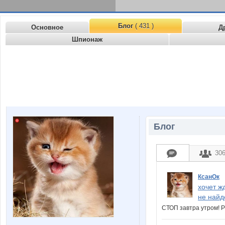
Блог
( 431 )
Основное
Д
Шпионаж
Блог
30
КсанОк
хочет ж
не найд
СТОП завтра утром! 