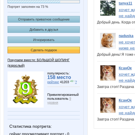
tanya11
Портрет заполнен на 73 %
хочет ж
не найд
Отправить приватное сообщение
Добрый день. Когда о
Добавить в друзья
naduska
Игнорировать
не хоче
ниже не
Сделать подарок
Добрый день! Я тоже 
Покупаем вместе: БОЛЬШОЙ ШОПИНГ
(взрослый)
КсанОк
популярность:
хочет ж
158 место
не найд
+6 ↑
рейтинг
41203
?
Завтра стоп! Раздач
Привилегированный
пользователь
9
КсанОк
уровня
хочет ж
не найд
Завтра стоп! Раздач
Статистика портрета:
сейчас просматривают портрет - 0