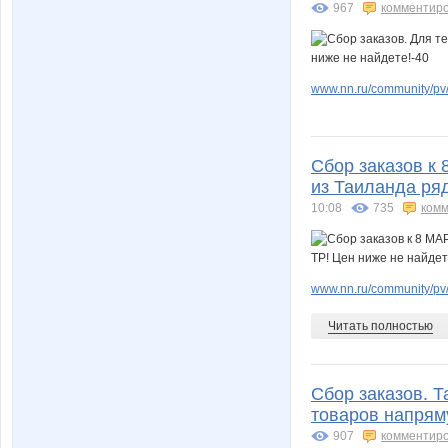
967
комментир
www.nn.ru/community/pv/
Сбор заказов к 
из Таиланда ряд
10:08
735
комм
www.nn.ru/community/pv
Читать полностью
Сбор заказов. Т
товаров напрям
907
комментир