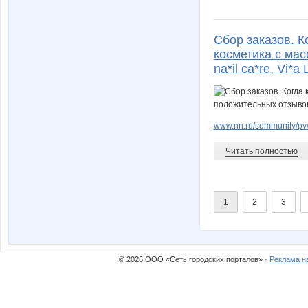
Сбор заказов. 
косметика с мас
na*il ca*re, Vi*a
www.nn.ru/community/pv/
Читать полностью
1
2
3
© 2026 ООО «Сеть городских порталов» ·
Реклама н