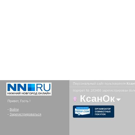
Персональный сайт пользователя
Кса
портрет № 183466 зарегистрирован боле
КсанОк
Привет, Гость !
-
Войти
-
Зарегистрироваться