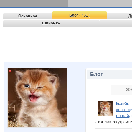
Блог
( 431 )
Основное
Д
Шпионаж
Блог
30
КсанОк
хочет ж
не найд
СТОП завтра утром! 