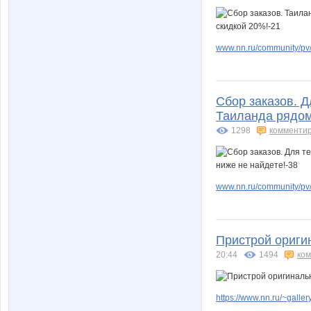
www.nn.ru/community/pv/
Сбор заказов. Д
Таиланда рядом 
1298
комменти
www.nn.ru/community/pv/
Пристрой ориги
20:44
1494
ко
https://www.nn.ru/~gal