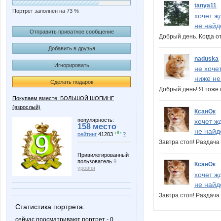
tanya11
Портрет заполнен на 73 %
хочет ж
не найд
Отправить приватное сообщение
Добрый день. Когда о
Добавить в друзья
naduska
Игнорировать
не хоче
ниже не
Сделать подарок
Добрый день! Я тоже 
Покупаем вместе: БОЛЬШОЙ ШОПИНГ
(взрослый)
КсанОк
популярность:
хочет ж
158 место
не найд
+6 ↑
рейтинг
41203
?
Завтра стоп! Раздач
Привилегированный
пользователь
9
КсанОк
уровня
хочет ж
не найд
Завтра стоп! Раздач
Статистика портрета:
сейчас просматривают портрет - 0