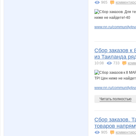
965
комментир
www.nn.ru/community/pv/
Сбор заказов к 
из Таиланда ряд
10:08
733
комм
www.nn.ru/community/pv
Читать полностью
Сбор заказов. Т
товаров напрям
905
комментир