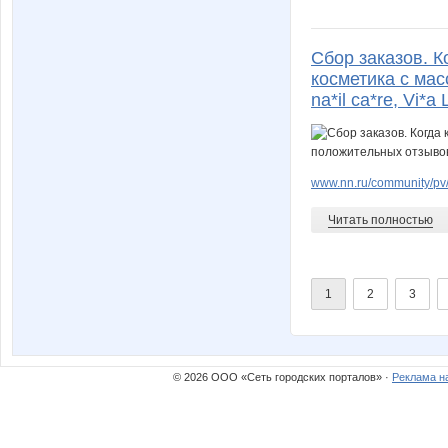
Сбор заказов. 
косметика с мас
na*il ca*re, Vi*a
www.nn.ru/community/pv/
Читать полностью
1
2
3
© 2026 ООО «Сеть городских порталов» ·
Реклама н