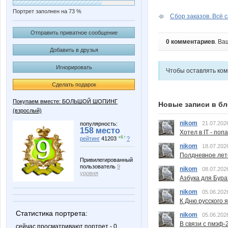
Портрет заполнен на 73 %
Сбор заказов. Всё с
Отправить приватное сообщение
0 комментариев
. Ва
Добавить в друзья
Игнорировать
Чтобы оставлять ко
Сделать подарок
Покупаем вместе: БОЛЬШОЙ ШОПИНГ
Новые записи в бл
(взрослый)
nikom
21.07.202
популярность:
158 место
Хотел в IT - поп
+6 ↑
рейтинг
41203
?
nikom
18.07.202
Полдневное лет
Привилегированный
пользователь
9
nikom
08.07.202
уровня
Азбука для Бура
nikom
05.06.202
К Дню русского 
Статистика портрета:
nikom
05.06.202
В связи с пмэф-
сейчас просматривают портрет - 0