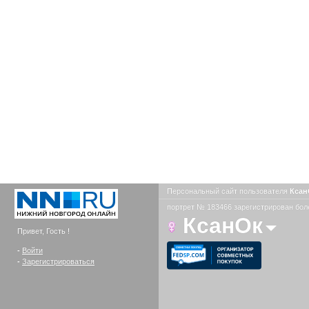
Персональный сайт пользователя
Кса
портрет № 183466 зарегистрирован боле
КсанОк
Привет, Гость !
-
Войти
-
Зарегистрироваться