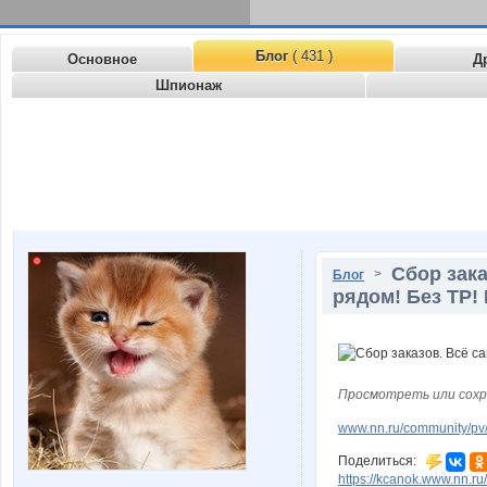
Блог
( 431 )
Основное
Д
Шпионаж
Сбор зака
>
Блог
рядом! Без ТР!
Просмотреть или сохр
www.nn.ru/community/pv/m
Поделиться:
https://kcanok.www.nn.r