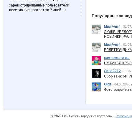
зарегистрированные пользователи
посетившие портрет за 7 дней - 1
Популярные за не
Мил@н@
31.07
ЛЮШЕ!!!!БЕЛО
НОВИНКИ,РАСП
Мил@н@
01.08
ЕЛЛЕТТО!!!ДИК
комсомолочка
НУ КАКАЯ КРАСОТ
Лана2212
31.07
Сбор заказов. Ve
Olgs
04.08.2026 
Фото вещей из ки
© 2026 ООО «Сеть городских порталов» ·
Реклама н