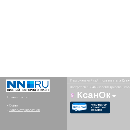
Персональный сайт пользователя
Кса
портрет № 183466 зарегистрирован боле
КсанОк
Привет, Гость !
-
Войти
-
Зарегистрироваться