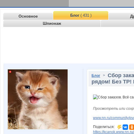
Блог
( 431 )
Основное
Д
Шпионаж
Сбор зака
>
Блог
рядом! Без ТР!
Просмотреть или сохр
www.nn.ru/community/pv/m
Поделиться:
https://kcanok.www.nn.r