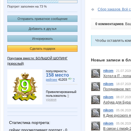
Портрет заполнен на 73 %
Сбор заказов. Всё с
Отправить приватное сообщение
0 комментариев
. Ва
Добавить в друзья
Игнорировать
Чтобы оставлять ко
Сделать подарок
Покупаем вместе: БОЛЬШОЙ ШОПИНГ
Новые записи в бл
(взрослый)
nikom
21.07.202
популярность:
158 место
Хотел в IT - поп
+6 ↑
рейтинг
41203
?
nikom
18.07.202
Полдневное лет
Привилегированный
пользователь
9
nikom
08.07.202
уровня
Азбука для Бура
nikom
05.06.202
К Дню русского 
Статистика портрета:
nikom
05.06.202
В связи с пмэф-
сейчас просматривают портрет - 0