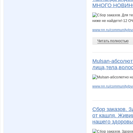
МНОГО НОВИН
www.nn.ru/community/pv/
Читать полностью
Mulsan-абсолют
лица,тела,волос
www.nn.ru/community/pv/
Сбор заказов. З
от кашля. Живи
нашего здоровь