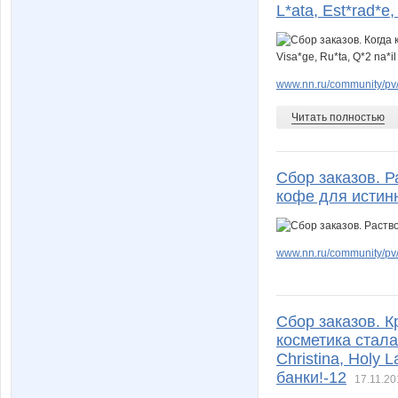
L*ata, Est*rad*e,
www.nn.ru/community/pv
Читать полностью
Сбор заказов. 
кофе для истин
www.nn.ru/community/pv/
Сбор заказов. 
косметика стала
Christina, Holy 
банки!-12
17.11.20