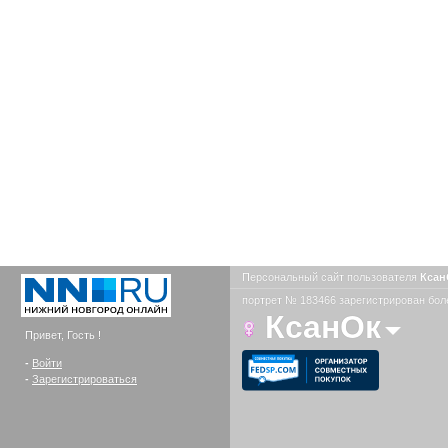
Персональный сайт пользователя
Кса
портрет № 183466 зарегистрирован боле
КсанОк
Привет, Гость !
-
Войти
-
Зарегистрироваться