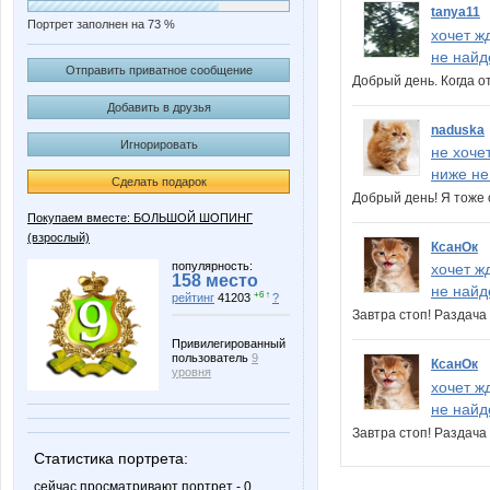
tanya11
Портрет заполнен на 73 %
хочет ж
не найд
Отправить приватное сообщение
Добрый день. Когда о
Добавить в друзья
naduska
Игнорировать
не хоче
ниже не
Сделать подарок
Добрый день! Я тоже 
Покупаем вместе: БОЛЬШОЙ ШОПИНГ
(взрослый)
КсанОк
популярность:
хочет ж
158 место
не найд
+6 ↑
рейтинг
41203
?
Завтра стоп! Раздач
Привилегированный
пользователь
9
КсанОк
уровня
хочет ж
не найд
Завтра стоп! Раздач
Статистика портрета:
сейчас просматривают портрет - 0