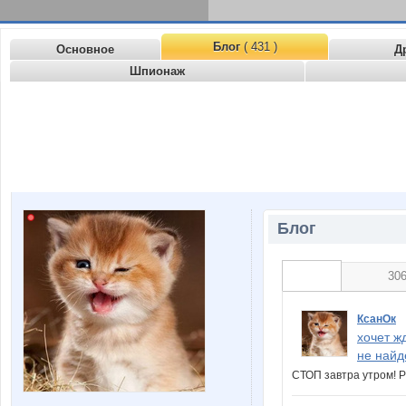
Блог
( 431 )
Основное
Д
Шпионаж
Блог
30
КсанОк
хочет ж
не найд
СТОП завтра утром! 